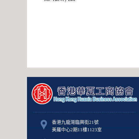
香港九龍灣臨興街21號
美羅中心2期11樓1123室