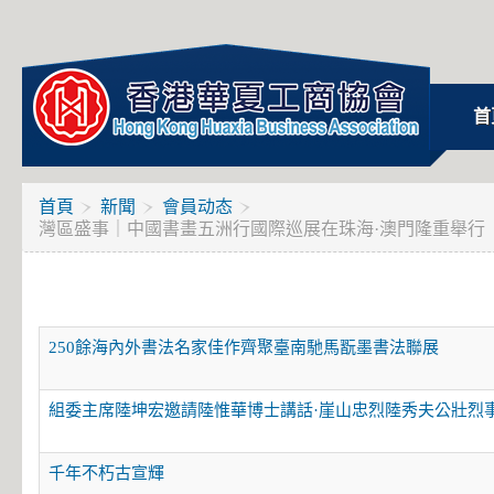
首
首頁
新聞
會員动态
灣區盛事｜中國書畫五洲行國際巡展在珠海·澳門隆重舉行
250餘海內外書法名家佳作齊聚臺南馳馬翫墨書法聯展
組委主席陸坤宏邀請陸惟華博士講話·崖山忠烈陸秀夫公壯烈
千年不朽古宣輝