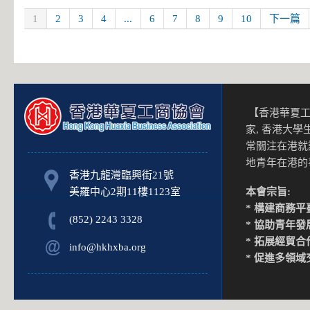
1
2
3
4
...
6
7
8
9
10
下一篇
【香港華夏工
家, 香港大
常關注在港就
地青年在港
香港九龍灣臨興街21號
美羅中心2期11樓1123室
本會宗旨:
* 構建商務平
(852) 2243 3328
* 協助青年發
* 拓展經貿合
info@hkhxba.org
* 促進多領域