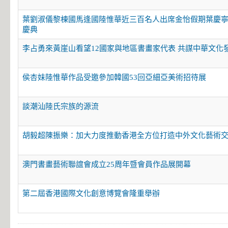
葉劉淑儀黎棟國馬逢國陸惟華近三百名人出席金怡假期葉慶
慶典
李占勇來黃崖山看望12國家與地區書畫家代表 共謀中華文化
侯杏妹陸惟華作品受邀參加韓國53回亞細亞美術招待展
談潮汕陸氏宗族的源流
胡毅超陳振樂：加大力度推動香港全方位打造中外文化藝術
澳門書畫藝術聯誼會成立25周年暨會員作品展開幕
第二屆香港國際文化創意博覽會隆重舉辦