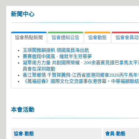
新聞中心
協會熱點新聞
協會通知公告
協會動態
協會會員动
玉瑛閣雅韻揚帆 領國風藝海出航
賽賽遨翔中國風 · 織就半生芳華夢
凝聚南方力量 共創國際榮耀 · 200余嘉賓見證巴拿馬
員會在深圳啟動
香江聚鄉情 千賢賀騰飛·江西省旅港同鄉會2026丙午馬
《萬福迎春》國際文化交流盛事在港啓幕，中華福韻聯結
本會活動
協會-動態
會員-動態