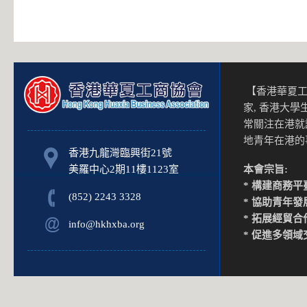
年凝聚力的宗旨
夏菁英同盟擴大
織具有特色的旗
的交流與互動。
人物采訪的嘉賓
點滴。請大家密
【香港華夏工
家, 香港大
常關注在港就
地青年在港
香港九龍灣臨興街21號
美羅中心2期11樓1123室
本會宗旨:
* 構建商務平
(852) 2243 3328
* 協助青年發
* 拓展經貿合
info@hkhxba.org
* 促進多領域