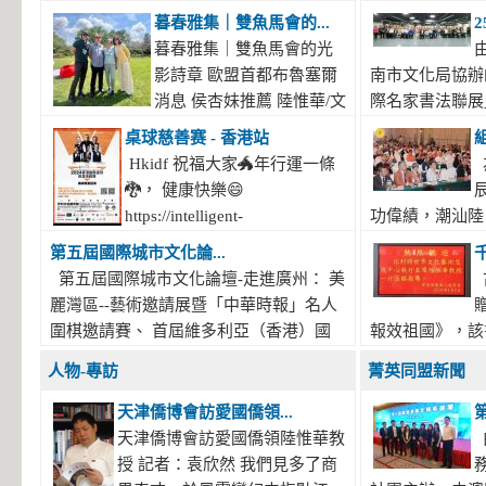
暮春雅集｜雙魚馬會的...
暮春雅集｜雙魚馬會的光
影詩章 歐盟首都布魯塞爾
南市文化局協辦
消息 侯杏妹推薦 陸惟華/文
際名家書法聯展」
暮春的風裹挾著薔薇香，將我們引入香港
臺南新營文化中
桌球慈善赛 - 香港站
雙魚河馬會的湖光畫卷中。葉慶良博士、
萃海內外書法名
Hkidf 祝福大家🐲年行運一條
陸惟華博士、侯杏妹教授與廖國玲小姐同
聚臺灣近兩百位
🐉， 健康快樂😄
游于此，在水墨煙嵐與藝術雅趣間，共赴
地區四十二位國
https://intelligent-
功偉績，潮汕陸
一場關於時光的慢調敘事。 墨韻凝香：
餘位參展藝術家
shop.com/shop/hkidf-華祝福大家🐲-年行
夫歷史文化研究院
第五屆國際城市文化論...
方寸亭間的思想流觴...
Read More...
分彰顯書法藝術
運一條🐉-健康快樂😄/ Facebook Link 👉🏻
省潮州市意溪臨
第五屆國際城市文化論壇-走進廣州： 美
元共生的獨特人文
https://www.facebook.com/cloud.chan.940/posts/pfbid0
相陸秀夫誕辰7
麗灣區--藝術邀請展暨「中華時報」名人
*Youtube 版本* 👉🏻
者700余人，其
圍棋邀請賽、 首屆維多利亞（香港）國
報效祖國》，該
https://youtu.be/sZOgFjah9tM #小程序://智
主席陸坤宏先生
際攝影大賽入選作品展 國際城市文化論
軍先生題寫 陸惟
人物-專訪
菁英同盟新聞
能店/XSUKUrONnaB7GrJ *Instagram IG
席、現潮州市關
壇介紹： 國際城市文化論壇組委會和中
長傳來噩耗，敬
版本* 👉🏻
州市陸秀夫歷史
華時報傳媒集團等機構，成 功在中國內
3月22日在香
天津僑博會訪愛國僑領...
https://www.instagram.com/reel/C4sb0M-
陸章明先生， 
地和澳門主辦了三屆国際城市文化論壇。
年93歲。一紙
天津僑博會訪愛國僑領陸惟華教
q9b8/?utm_source=ig_web_copy_link #香
潮州市陸秀夫歷
第一 屆，於2018年在歷史文化名城浙江
先生相識相交、
授 記者：袁欣然 我們見多了商
港華夏工商協会 一帶一路大灣區常務副
和先生， 5、