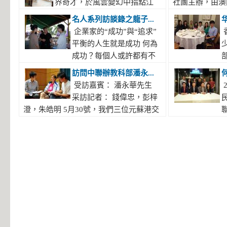
省紹興市舉辦，主題是 「中國城市與琴
會摯友悲痛難抑
界奇才，於風雲變幻中指點江
社團主辦，由澳
主席 #拿督盧彦希 #DatoAliciaLO 大力支
州市文史專家唐
棋書畫的結合」。第二屆，於2019年在旅
于家國、深耕僑
山；我們也見多了藝術大家，于筆墨丹青
會青年委員會承
名人系列訪談錄之龍子...
持 #無疆界體育學院 主辦的： #桌球慈善
術家協會主席陸
遊文化名城廣東省陽春市舉辦，主題為
雖已駕鶴西去，
中勾勒世間百態。而這一次我們僑博會的
精英論壇”於十
企業家的“成功”與“追求”
赛 - 香港站 - C 组 零費用！現送出1000張
界文化藝術交流
「文化旅遊+」城市 與新農村文化旅遊融
心、砥礪前行的
記者將會帶大家認識一位元，商界與藝術
金光會展中心米
平衡的人生就是成功 何為
免費票給會友/ 學校/ 老人院 舍/ 學生/ 老
8、牒譜專家陸
合」。第三屆，於2022年在澳門舉 辦，
厚風範，如星辰
界的紐帶式人物，東西方文化藝術結合的
旅遊與文化產業
成功？每個人或許都有不
部
人/ 傷健者/ 低收入家庭 。 日期 ： 2024-
模範、鹽城市陸
主題為「讓中華傳統文化成為--東西方文
月長河中鐫刻下
先驅者——比利時籍華裔藝術家陸惟華教
論題，展望三地
同的定義。可能是家庭幸福，可能是事業
英同盟委員會成
3-27 （ 星期三） 時間： 上午10点- 12 点
長， 10、深
訪問中聯辦教科部潘永...
明交流的橋梁 和紐帶」。第四屆國際城
More...
授。 現為比利時書畫藝術研究院院長，
的美好前景。 
順利，可能是家財萬貫，亦可能是身體健
室進行多次會議
地點 ： #伊利沙伯體育舘 （ 附圖 主題：
長，...
Read More
受訪嘉賓： 潘永華先生
市論壇系列活動：「美麗灣區--第 二屆美
比利時世界文化藝術交流中心執行執行兼
搭建重要平臺。
康。但是，成功人士——香港巨集利保險
事宜。經過半年
桌球慈善賽- C 組 費用：免費 數量：1000
采訪記者： 錢偉忠，彭梓
術作品雙年展（香港巡展）暨藝術品與金
秘書長的陸惟華教授，已有200多幅作品
示，本屆論壇圍
高級區域總監、【香港青年交流促進聯
終確立了以面向
張...
Read More...
澄，朱皓明 5月30號，我們三位元蘇港交
融價值論壇，...
Read More...
被18個國家和地區的博物館、60個國家的
合作新路徑，進
會】主席龍子明先生，眾思投資公司董事
香港及國際的社
流促進會記者團的成員有幸得到訪問中聯
靖部長應香港華
領導人收藏，先後在108個國家舉辦過個
更表示江蘇與港
長陳浩偉先生給了我們一個“不同”而又
一個職業發展及
辨的教育科技部潘部長的機會。潘部長當
生的邀請出席交
人畫展。他認為藝術是有教育意義和歷史
係，尤其是港澳
“相同”的解釋。何為“不同”？不同與他
以推動其在香港
日擔任迎16屆亞洲運動會 2010教育體育
的核心成員親切
使命的，要堅持不懈地推動大文化的發展
來，蘇港澳經貿
人。龍生和陳生都認為成功不僅僅是人生
國際間的交
節的主禮嘉賓，並且代表中聯辦教科部參
龍工作部社會工
和繁榮。...
Read More...
逐步拓寬，合作
的其中一個方面取得成功。何為“相同”？
加乒乓球比賽。潘部長球技非常厲害，對
宣教處科長李劍
著成效。...
Read
他們對成功都有相同的定義。家庭、事
青年們非常和藹，百忙之中他同我們分享
常務副會長羅誌
業、身體，人生的各方面都有好成績，並
了他對青年們感興趣的問題的看法和建
聽取了華夏菁英
且取得平衡，才是真正的成功。龍生更直
議。...
Read More...
願景和活動計劃
言：“人生取得平衡就是成功”。 追求不斷
進在港內地畢業
改變 ...
Read More...