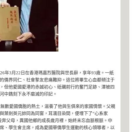
26年3月22日在香港瑪嘉烈醫院與世長辭，享年93歲。一紙
的僑界同仁、社會摯友悲痛難抑。這位將畢生心血都傾注于
，但他愛國愛港的赤誠初心、砥礪前行的奮鬥足跡、澤被四
河中鐫刻下永不磨滅的印記。
孕育無數愛國僑胞的熱土，滋養了他與生俱來的家國情懷。父親
與葉劍英元帥同為同窗，耳濡目染間，便埋下了“心系家
投奔父母，異國他鄉的成長歲月裡，始終未忘血脈根脈。中
席、學生會主席，成為愛國華僑學生運動的核心領導者，以