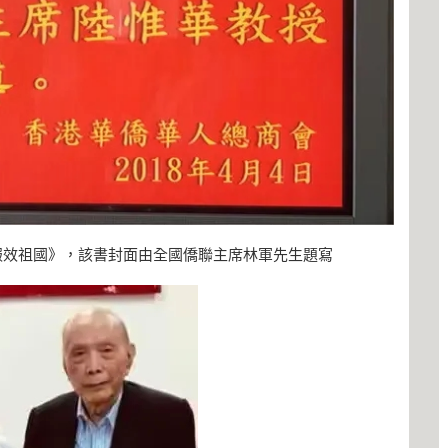
報效祖國》，該書封面由全國僑聯主席林軍先生題寫