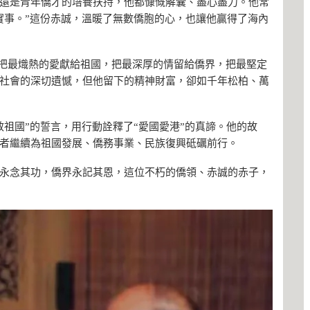
還是青年僑才的培養扶持，他都慷慨解囊、盡心盡力。他常
實事。”這份赤誠，溫暖了無數僑胞的心，也讓他贏得了海內
，他把最熾熱的愛獻給祖國，把最深厚的情留給僑界，把最堅定
社會的深切遺憾，但他留下的精神財富，卻如千年松柏、萬
祖國”的誓言，用行動詮釋了“愛國愛港”的真諦。他的故
者繼續為祖國發展、僑務事業、民族復興砥礪前行。
永念其功，僑界永記其恩，這位不朽的僑領、赤誠的赤子，