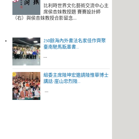
比利時世界文化藝術交流中心主
席侯杏妹教授題 賽賽設計師
（右）與侯杏妹教授合影留念...
250餘海內外書法名家佳作齊聚
臺南馳馬翫墨書...
...
組委主席陸坤宏邀請陸惟華博士
講話·崖山忠烈陸...
...