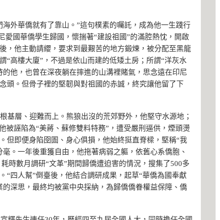
們海外華僑就有了靠山。”這句樸素的囑託，成為他一生踐行
名印尼愛國華僑學生歸國，懷揣著“建設祖國”的滿腔熱忱，開啟
後，他主動請纓，要求到最艱苦的地方鍛煉，被分配至黑龍
謂“高樓大廈”，不過是依山而建的低矮土房；所謂“洋灰水
時的他，也曾在深夜躺在摔進的山溝裡賭氣，思念遠在印尼
念頭。但骨子裡的堅韌與對祖國的赤誠，終究讓他留了下
紮根基層、迎難而上。熊狼出沒的荒郊野外，他堅守水源地；
他被誣陷為“美蔣、蘇修雙料特務”，遭受嚴刑逼供，煙頭燙
。但即便身陷囹圄、身心俱損，他始終挺直脊樑，堅稱“我
分毫。一年後重獲自由，他拖著病弱之軀，依舊心系僑胞、
市，耗時數月調研“文革”期間歸僑遭迫害的情況，搜集了500多
。“四人幫”倒臺後，他結合調研成果，起草“華僑為國奉獻
業的深思，最終均被黨中央採納，為歸僑僑眷權益保障、僑
古宣輝先生連任30年，歷經四至九屆全國人大，同時擔任全國