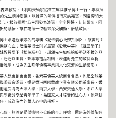
席侯杏妹教授、比利時美術家協會主席陸惟華博士一行，專程拜
齡的先生精神矍鑠，以飽滿的熱情接待來訪嘉賓，親自帶領大
僑心，報效祖國”為主題發表演講，字字鏗鏘、句句懇切，回
振的感悟，讓在場每一位聽眾深受觸動、倍感敬佩。
博士贈送親筆簽名的專輯《凝聚僑心 報效祖國》，該書封面
僑務心血；陸惟華博士則以墨寶《愛我中華》《祖國驕子》
妹教授贈予《松柏精神》，讚頌先生如松柏般堅韌不拔的品
，紛紛以墨寶、郵集等禮品相贈，表達對先生的敬仰與祝
番雅聚，成為先生晚年僑務事業與文化交流的生動縮影。
華人總會創會會長、香港華僑華人總商會會長，也是全球華
導委員會委員，還是香港國際華龍企業有限公司董事長、香
他還受聘為天津大學、南京大學、西安交通大學、浙江大學
與學識分享給青年學子，為國家人才培養傾注心力。他深耕
任，成為海內外華人心中的標杆。
心頭。無論是歸僑遭遇不公時的奔走呼號，還是海外僑胞遇