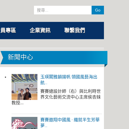
Go
會員專區
企業資訊
聯繫我們
新聞中心
玉瑛閣雅韻揚帆 領國風藝海出
航...
賽賽總設計師（右）與比利時世
界文化藝術交流中心主席侯杏妹
教授...
賽賽遨翔中國風 · 織就半生芳華
夢...