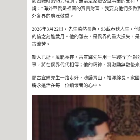
到困難時的傾力相助；無論是家鄉公益事業的支持，
說：“海外華僑是祖國的寶貴財富，我要為他們多做
外各界的廣泛敬重。
2026年3月22日，先生溘然長逝，93載春秋人生
的信念刻進歲月。他的離去，是僑界的重大損失，是
古流芳。
斯人已逝，風範長存。古宣輝先生用一生踐行了“報效
事，將在僑界代代相傳；他的精神，將激勵無數後來
願古宣輝先生一路走好，魂歸青山，福澤綿長。家國
將永遠活在每一位緬懷者的心中。