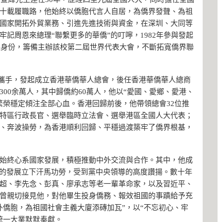
十載履職路，他始終以僑胞代言人自居，為僑界發聲、為祖
國家開拓外貿業務、引進先進技術與資金，在深圳、大同等
記周恩來總理“聯繫更多的華僑”的叮嚀，1982年參與發起
會長身份，籌備主辦該校第二屆世界代表大會，不斷拓寬僑界聯
人士攜手，發起成立香港華僑華人總會，後任香港華僑華人總商
00余萬人，其中歸僑約60萬人，他以“愛國、愛鄉、愛港、
繁榮穩定傾注全部心血。香港回歸前後，他帶領總會32位推
特區行政長官、選舉臨時立法會、選舉港區全國人大代表；
、奔波操勞，為香港順利回歸、平穩過渡築牢了僑界根基，
始終心系國家發展，積極推動中外交流與合作。其中，他成
業的發展立下汗馬功勞，受到黨中央領導的高度讚揚。數十年
超、李先念、彭真、廖承志等老一輩革命家，以及習近平、
曾親切接見他，對他畢生投身僑務、報效祖國的事蹟給予充
外僑胞，為祖國社會主義大廈添磚加瓦”，以“不忘初心、牢
統一大業默默奉獻。