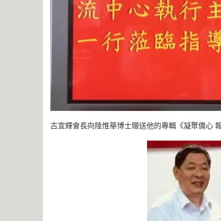
古宣輝會長向陸惟華博士贈送他的專輯《凝聚僑心 