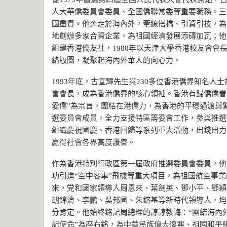
人大華僑委員會委員、全國僑聯常委等重要職務。三
國盡責。他奔走於海內外，牽線搭橋、引資引技，為
地創辦多家合資企業，為祖國經濟發展添磚加瓦；他牢
組建香港僑友社，1988年以天津大學香港校友會
絡版圖，凝聚起海內外華人的向心力。
1993年底，古宣輝先生與230多位香港僑界知名
會會長，成為香港僑界的核心領袖。香港有歸僑僑眷3
愛僑”為宗旨，團結在港僑力，為香港的平穩過渡與
選委員會成員，全力支援特區籌委會工作，參與推選
組織慶祝國慶、香港回歸等系列重大活動，出錢出力
贏得社會各界高度讚譽。
作為香港特別行政區第一屆政府推選委員會委員，他
功引進“空中客車”飛機等重大項目，為祖國航空事
來，党和國家領導人周恩來、葉劍英、鄧小平、鄧穎
胡錦濤、李鵬、吳邦國、朱鎔基等新時代領導人，均
分肯定。他始終銘記周總理的諄諄教誨：“團結海內
記使命”為座右銘，為中華民族偉大復興、祖國和平