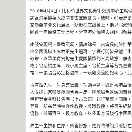
2018年4月4日，比利時世界文化藝術交流中心主
訪香港華僑華人總商會古宣輝會長。彼時，85歲高
家參觀商會文化展區，隨後在座談會上，他以“凝聚
顧數十年僑務工作歷程，分享海外僑胞與祖國同頻共
座談會現場，墨香氤氳、情誼綿長。古會長向陸惟華
由全國僑聯主席林軍先生題寫，字裡行間皆是他半生
敬贈，以筆墨寄寓對先生愛國情懷的崇高敬意。侯杏
格；曾昭詢主席、陳小鳳主席、曾莉主席等各界嘉賓
福。一張張合影定格溫情，一段段交流銘記初心，此
古宣輝先生一生身兼數職、功勳卓著，既是香港華僑
人支援北京辦奧運聯合會主席、國際綠色區域聯盟督
港恒豐金業科技集團（上市公司）執行董事。同時，
等數十所高等院校客座教授、兼職教授，將畢生經驗
僑務、兼顧實業、投身教育，以多重身份踐行家國責
先生一生謙和仁厚、樂善好施，始終將僑胞冷暖掛在