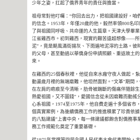
少年之姿，扛起了僑界青年的責任與擔當。
祖母常對他叮囑：“你回去出力，把祖國建設好，咱
的信念。1953年，年僅20歲的他，毅然率領800
了與祖國同呼吸、共命運的人生篇章。天津大學畢業
江省雞西市。初到雞西，現實的艱苦遠超想像——所
泥”，竟是颳風滿街揚灰、下雨遍地泥濘的土路。彼
的父母，甚至動過以華僑身份申請照顧、重返故土的
來。
在雞西的25個春秋裡，他從自來水廠守夜人做起，
動盪歲月裡的無端磨難，他坦然面對。“文革”期間，
在左肩的疤痕至今清晰，肋骨被踹斷的傷痛伴隨餘生
熱愛祖國，又不圖錢”，愛國信念從未因磨難而動搖
心系祖國，1974至1975年，他自費走遍十多個省
個真實案例，為後續僑務工作的推進積累了珍貴依據
的八點建議”上書中央，每一條建議都飽含對僑務事
務工作規範化奠定了重要基礎。
從1975年當選第四屆全國人民代表大會代表開始，