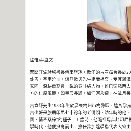
陸惟華/泣文
‍驚聞莊渝玲秘書長傳來噩耗，敬愛的古宣輝會長於20
訃告，字字泣血，讓無數與先生相識相交、受其恩澤
家國、深耕僑務數十載的泰斗級人物，雖已駕鶴西去
方的仁厚風範，如星辰長耀，如江河永續，在歲月長
古宣輝先生1933年生於廣東梅州市梅縣區，這片
古少軒是旅居印尼七十餘年的老僑領，幼年時的他，
國、情牽桑梓”的種子。五歲時，他隨祖母奔赴印尼
學時代，他便挺身而出，擔任雅加達學聯代表大會主