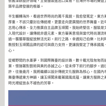
依舊深耕設計領域，主營服裝進出口貿易，在海外市場的賽道
築牢品牌發展的根基。
半生輾轉海外，看過世界時尚的萬千風貌，我愈發篤定，東方
厚重，不該只塵封在傳統裡，更要走向更廣闊的世界舞臺。近
志用心傳承、全力推廣自主品牌玉瑛閣。我始終堅信，服裝是
入現代設計，讓傳統非遺元素、東方審美意境與當代時尚潮流
過一襲襲華服綻放鮮活光彩。前行之路，幸遇知己伯樂，比利
教授對玉瑛閣品牌的認可與鼎力支持，更讓我堅定了傳承國風
心。
從鄉野間的水墨夢，到國際舞臺的設計路，數十載光陰匆匆而
業，懷揣著對藝術與美的赤誠之心，從未停下前行的腳步。過
許，往後歲月，我將繼續以設計傳統文化服飾為核心，在國內
舞臺傳遞東方神韻，讓玉瑛閣承載著國風底蘊，讓東方服飾之
時光裡綻放永不褪色的芳華。