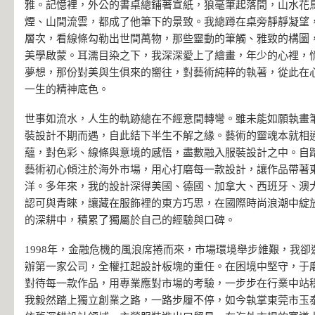
雅。記憶裡，外公的書桌總鋪著宣紙，狼毫筆起落間，山水花
煙、山間流雲，都成了他筆下的景致。我總蹲在桌旁靜靜凝望
層次，看線條勾勒出世間萬物，那些靈動的筆觸、雅致的構圖
美學啟蒙。耳濡目染之下，我深深愛上了繪畫，年少的心裡，
夢想，那份對美與生俱來的嚮往，對藝術純粹的執著，從此在
一生的精神底色。
世事如流水，人生的軌跡總在不經意間轉彎。雖未能如願執畫
裝設計不期而遇，自此結下半生不解之緣。藝術的靈魂本就相
蘊，對色彩、線條與意境的感悟，盡數融入服裝設計之中。自
藝術初心傾注於海外市場，用心打磨每一款設計，讓作品帶著
洋。多年來，我的設計深得美國、德國、加拿大、西班牙、澳
認可與青睞，讓藏在服飾裡的東方巧思，在國際時尚浪潮中綻
的深耕中，積累了獨屬於自己的經驗與口碑。
1998年，金融危機的風浪席捲而來，市場環境舉步維艱，我
辦第一家公司，全權扛起設計板塊的重任。在困境中堅守，于
對待每一款作品，用專業應對市場的考驗，一步步在行業中站
我毅然踏上獨立創業之路，一路步履不停，如今執掌東莞市玉