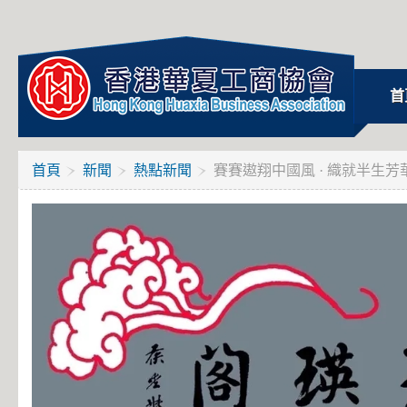
首
首頁
新聞
熱點新聞
賽賽遨翔中國風 · 織就半生芳