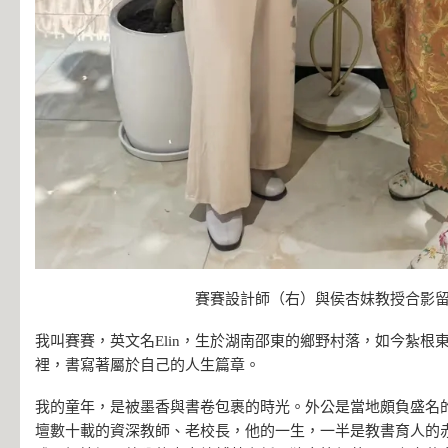
賽賽設計師（右）與侯杏妹教授合影
我叫賽賽，英文名Elin，生於湖南邵東的鄉野村落，如今紮根
裡，書寫著屬於自己的人生篇章。
我的童年，是被墨香與書卷包裹的時光。外公是當地頗負盛名
壇數十載的資深教師、老校長，他的一生，一半是教書育人的