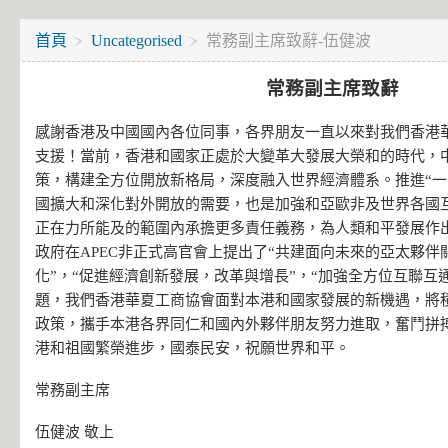
首頁
Uncategorised
常務副主席致辭-伍健波
常務副主席致辭
感謝香港及中國國內各位同事，各界朋友一直以來對我們香港
支援！當前，香港和國家正處於大變革大發展大榮和的時代，
策，構建全方位開放新格局，深度融入世界經濟體系。推進“一
國擴大和深化對外開放的需要，也是加強和亞歐非及世界各國
正在力所能及的範圍內承擔更多責任義務，為人類和平發展作出
政府在APEC非正式高官會上提出了“共建面向未來的亞太夥伴
化”，“促進經濟創新發展，改革與增長”，“加強全方位互聯互
題，我們香港華夏工商協會面對本港和國家發展的新機遇，將
政策，攜手本港各界同仁和國內外夥伴朋友努力進取，奮鬥拼
港和祖國繁榮進步，國泰民安，祝願世界和平。
常務副主席
伍健波 敬上