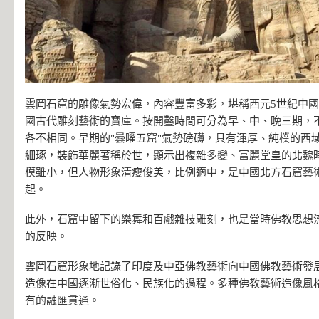
雲岡石窟的雕像氣勢宏偉，內容豐富多彩，堪稱西元5世紀中
國古代雕刻藝術的寶庫。按開鑿時間可分為早、中、晚三期，
各不相同。早期的"曇曜五窟"氣勢磅礴，具有渾厚、純樸的西
細琢，裝飾華麗著稱於世，顯示出複雜多變、富麗堂皇的北魏
模雖小，但人物形象清瘦俊美，比例適中，是中國北方石窟藝術
起。
此外，石窟中留下的樂舞和百戲雜技雕刻，也是當時佛教思想
的反映。
雲岡石窟形象地記錄了印度及中亞佛教藝術向中國佛教藝術發
造像在中國逐漸世俗化、民族化的過程。多種佛教藝術造像風
有的融匯貫通。