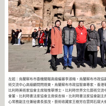
左起：烏蘭察布市委機關報高級編審李淑梅，烏蘭察布市政協
術交流中心高級顧問閆煜東，烏蘭察布市政協智庫專家、香港
比利時美術家協會主席陸惟華博士，比利時世界文化藝術交流
會董、比利時書法家協會主席侯杏妹，比利時書法家協會副主
心常務副主任兼秘書長張茂，藝術收藏家王樹芳在雲岡石窟大