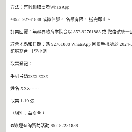
方法：有興趣取票者WhatsApp
+852- 92761888 或微信號。 名额有限。 送完即止。
訂票回覆：無疆界體育学院会以 852-92761888 或 微信號統
取票地點和日期：憑 92761888 WhatsApp 回覆手機號於 2024
館服務台 ［李小姐］
取票登记：
手机号碼xxxx xxxx
姓名 XXX⋯⋯
取票 1-10 張
（組別：華夏會 ）
☎️歡迎查詢贊助活動 852-82231888