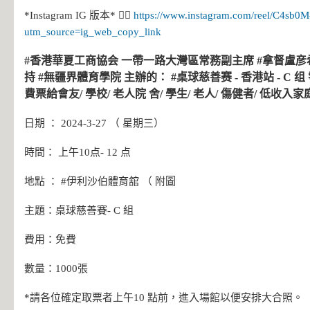
*Instagram IG 版本* 👉🏻
https://www.instagram.com/reel/C4sb0M
utm_source=ig_web_copy_link
#香港華夏工商協会 一帶一路大灣區常務副主席 #拿督盧彦希 #Da
持 #無疆界體育學院 主辦的： #桌球慈善赛 - 香港站 - C 
費票給會友/ 學校/ 老人院 舍/ 學生/ 老人/ 傷健者/ 低收入家
日期 ： 2024-3-27 （ 星期三）
時間： 上午10点- 12 点
地點 ： #伊利沙伯體育舘 （ 附圖
主題：桌球慈善賽- C 組
費用：免費
數量：1000張
*請各位確定取票者上午10 點前，進入場館以便安排大合照。