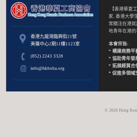
【香港華夏工
家, 香港大
常關注在港就
地青年在港
香港九龍灣臨興街21號
美羅中心2期11樓1123室
本會宗旨:
* 構建商務平
(852) 2243 3328
* 協助青年發
* 拓展經貿合
info@hkhxba.org
* 促進多領域
© 2026 Hong Kong