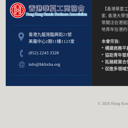
【香港華夏工
家, 香港大
常關注在港就
地青年在港
香港九龍灣臨興街21號
美羅中心2期11樓1123室
本會宗旨:
* 構建商務平
(852) 2243 3328
* 協助青年發
* 拓展經貿合
info@hkhxba.org
* 促進多領域
© 2026 Hong Kong