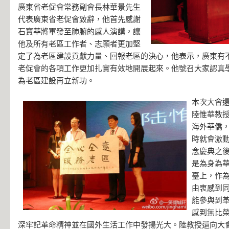
廣東省老促會常務副會長林華景先生
代表廣東省老促會致辭，他首先感謝
石寶華將軍發至肺腑的感人演講，讓
他及所有老區工作者、志願者更加堅
定了為老區建設貢獻力量、回報老區的決心，他表示，廣東有
老促會的各項工作更加扎實有效地開展起來。他號召大家認真
為老區建設再立新功。
本次大會
陸惟華教
海外華僑
時就會激動
念慶典之
是為身為
臺上，作
由衷感到
能參與到
感到無比
深牢記革命精神並在國外生活工作中發揚光大。陸教授還向大