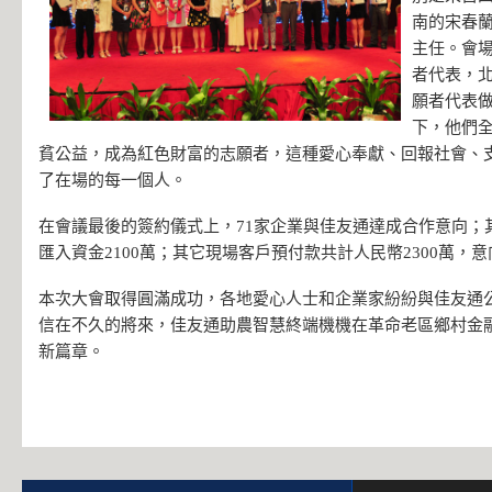
南的宋春
主任。會
者代表，
願者代表
下，他們
貧公益，成為紅色財富的志願者，這種愛心奉獻、回報社會、
了在場的每一個人。
在會議最後的簽約儀式上，71家企業與佳友通達成合作意向；
匯入資金2100萬；其它現場客戶預付款共計人民幣2300萬，意
本次大會取得圓滿成功，各地愛心人士和企業家紛紛與佳友通
信在不久的將來，佳友通助農智慧終端機機在革命老區鄉村金
新篇章。