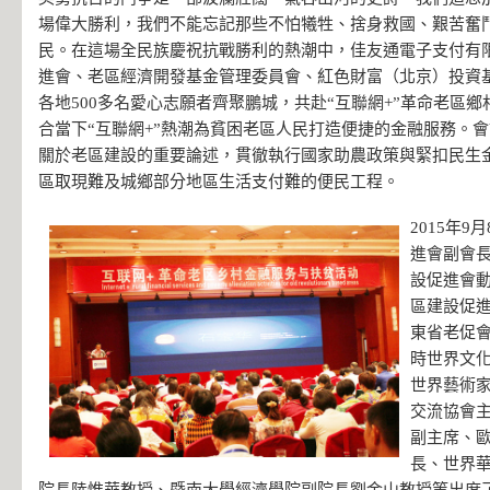
場偉大勝利，我們不能忘記那些不怕犧牲、捨身救國、艱苦奮
民。在這場全民族慶祝抗戰勝利的熱潮中，佳友通電子支付有
進會、老區經濟開發基金管理委員會、紅色財富（北京）投資
各地500多名愛心志願者齊聚鵬城，共赴“互聯網+”革命老區
合當下“互聯網+”熱潮為貧困老區人民打造便捷的金融服務。
關於老區建設的重要論述，貫徹執行國家助農政策與緊扣民生
區取現難及城鄉部分地區生活支付難的便民工程。
2015年
進會副會
設促進會
區建設促
東省老促
時世界文
世界藝術
交流協會
副主席、
長、世界