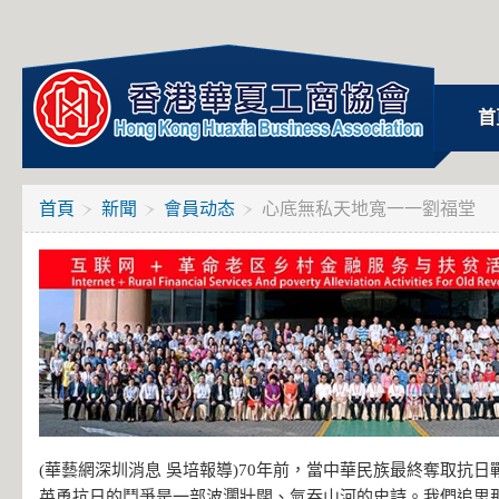
首
首頁
新聞
會員动态
心底無私天地寬一一劉福堂
(華藝網深圳消息 吳培報導)70年前，當中華民族最終奪取抗
英勇抗日的鬥爭是一部波瀾壯闊、氣吞山河的史詩。我們追思