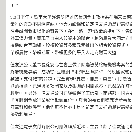
示。
9.8日下午，暨南大學經濟學院副院長劉金山教授為在場來賓
量》的與眾不同經濟課。他大力讚揚和肯定佳友通助農智慧終
在金融開發市場化的背景下，在“一路一帶”政策的指引下，集
外華僑力量，實現了自由人與資本的聯合，刺激農業大國走向
機機結合互聯網、股權投資等多種元素推出的組合投資模式，
帶領農村、帶領老區、帶領更多的平凡人走向財富大道。
佳友通公司董事長徐安心在會上做了助農智慧終端機機專案的
終端機機專案，成功從“互聯網+”走到“互聯網×”，響應國家號
款難，支付難”的問題，完全實現“支農、便農、惠農”，助農
進的技術，已通過多項國家以及銀聯的相關認證，已然站在時
聯網×”。另外，佳友通公司已經獲得了工信部、商務部、國資
國互聯網金融行業誠信龍頭單位”。與會的嘉賓們聽完徐董事
陣掌聲和歡呼聲，他們無不信心十足地肯定佳友通助農智慧終
優勢和前景。
佳友通電子支付有限公司總經理孫近松，主要介紹了佳友通助