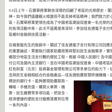
院長陸惟華教授、暨南大學經濟學院副院長劉金山教授等出席
9.8日上午，石寶華將軍飽含深情的回顧了老區的光榮歷史，
神。如今我們遠離戰火喧囂但不能丟掉老區精神；我們致力於
區。石寶華將軍更領先成為了中國老區建設促進會一名光榮的
的各項活動中來，此次不遠萬里來深圳，參加佳友通電子支付有
區鄉村金融與扶貧活動。
在楊蔥龍先生的致辭中，闡述了佳友通電子支付有限公司回應
的重要論述，貫徹執行國家助農政策與緊扣民生金融需求，實
鄉部分地區生活支付難的便民工程，根據 中國人民銀行 及中
付公司及國內主流銀行，並在中國老區建設促進會、中國老區
紅色財富（北京）投資基金管理有限公司等多單位的助力下，研
念與民生金融相結合的金融產品---佳友通助農智慧終端機機，
標誌的銀行卡，能夠實現助農取款，
轉帳，手機充值，購買火車票、機
票、民生繳費等多項功能，把安全、
經濟便捷的便民支付服務落實到位等
一系列內容。