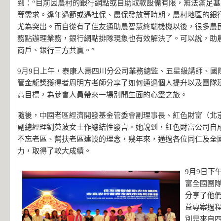
到：“目前因農村的銀行網點或自助取款設備有限，無法滿足
等需求。逢年過節或遇社保、農保發放等時期，農村地區的銀
尤為突出。而自從有了佳友通助農智慧終端機機以後，很多農
務點辦理業務，銀行網點排隊現象也有效解決了。可以說，助
商戶、銀行三方共贏。”
9月9日上午，泰康人壽四川分公司業務總監、五星級講師、國際龍
管金龍獎獲得者周明方老師分享了如何通過個人提升以及團隊
高目標，為參會人員帶來一場別開生面的心靈之旅。
隨後，中國老區經濟開發基金管委會副理事長、紅色財富（北
副總經理劉英波女士作總結性發言。她說到，紅色財富公司自
不忘老區、幫扶老區建設的理念，幾年來，通過各位同仁及全
力，取得了較大成績。
9月9日下
富全國團
分享了他
益專案過
別是來自