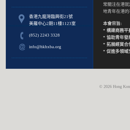
常關注在港就
地青年在港
香港九龍灣臨興街21號
美羅中心2期11樓1123室
本會宗旨:
* 構建商務平
(852) 2243 3328
* 協助青年發
* 拓展經貿合
info@hkhxba.org
* 促進多領域
© 2026 Hong Kong