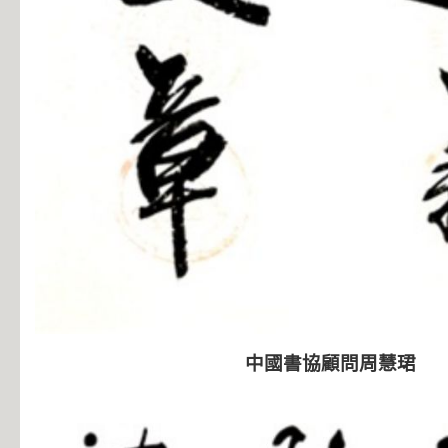
中國書協顧問周慧珺