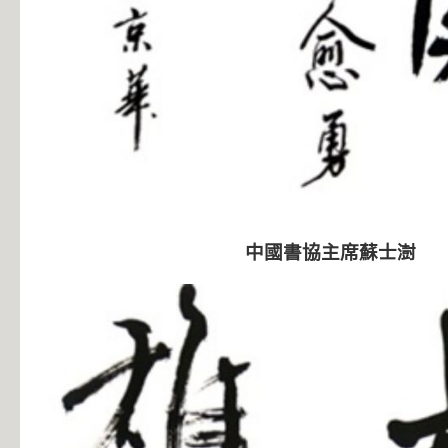
中國書協主席蘇士澍