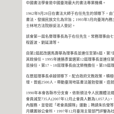
中國書法學會是中國臺灣最大的書法專業機構。
1962年9月28日在書法大師于右任先生的領導下，
書法、發揚民族文化為宗旨；1993年3月向臺灣內務主
士林地方法院辦妥法人登記。
該會第一屆名譽理事長為于右任先生，常務理事由七
程蒼波、劉延濤等。
自第2屆起改選馬壽華為理事長並連任至第6屆，第7
其銓接任。1995年連勝彥當選第12屆理事長並連任
芸接任，第17、18屈理事長由沈榮槐擔任，第19
在歷屆理事長卓越領導下，配合政府文教政策，積極
增，曾逾2500人，帶動臺灣地區書法蓬勃發展，造
1990年本會各縣市分支會，依新頒法令人民團體法規
會員減至735人(2007年12月止會員人數為1,057
內服務，並發起「老會員歸隊」運動；聘請朱玖瑩等2
月購置辦公會所，1997年12月臺灣主管部門評鑒為社