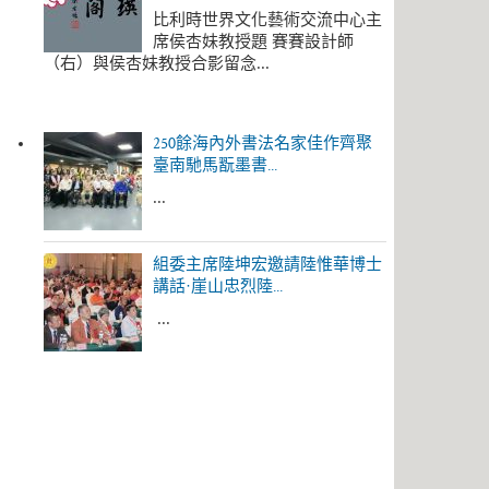
比利時世界文化藝術交流中心主
席侯杏妹教授題 賽賽設計師
（右）與侯杏妹教授合影留念...
250餘海內外書法名家佳作齊聚
臺南馳馬翫墨書...
...
組委主席陸坤宏邀請陸惟華博士
講話·崖山忠烈陸...
...