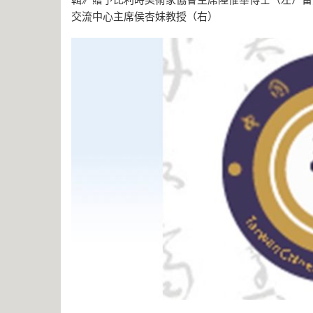
輯》贈予比利時美術家協會主席陸惟華博士（左）留
交流中心主席侯杏妹教授（右）