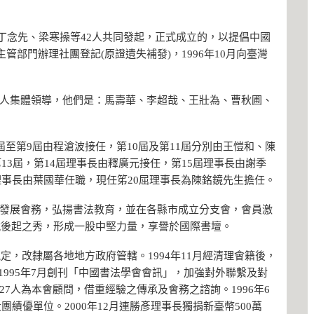
由丁念先、梁寒操等42人共同發起，正式成立的，以提倡中國
管部門辦理社團登記(原證遺失補發)，1996年10月向臺灣
人集體領導，他們是：馬壽華、李超哉、王壯為、曹秋圃、
屆至第9屆由程滄波接任，第10屆及第11屆分別由王愷和、陳
第13屆，第14屆理事長由釋廣元接任，第15屆理事長由謝季
屆理事長由葉國華任職，現任笫20屈理事長為陳銘鏡先生擔任。
發展會務，弘揚書法教育，並在各縣市成立分支會，會員激
就後起之秀，形成一股中堅力量，享譽於國際書壇。
定，改隸屬各地地方政府管轄。1994年11月經清理會籍後，
人)。1995年7月創刊「中國書法學會會訊」，加強對外聯繫及對
7人為本會顧問，借重經驗之傳承及會務之諮詢。1996年6
團績優單位。2000年12月連勝彥理事長獨捐新臺幣500萬