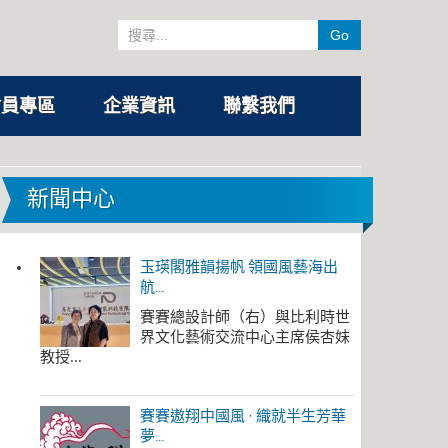
Go
會員專區
企業資訊
聯繫我們
新聞中心
玉瑛閣雅韻揚帆 領國風藝海出
航...
賽賽總設計師（右）與比利時世
界文化藝術交流中心主席侯杏妹
教授...
賽賽遨翔中國風 · 織就半生芳華
夢...