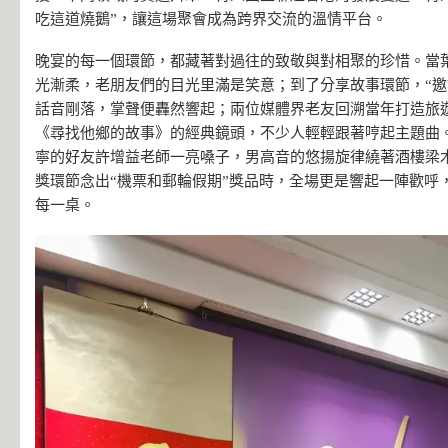
吃這道燒鵝”，讓這場聚會成為跨界交流的溫情平台。
晚宴的每一個環節，都藏著對過往的致敬與對相聚的珍惜。當
光漸柔，老朋友們的目光里滿是笑意；到了分享故事環節，“邀
話音剛落，掌聲便轟然響起；兩位媒體界老友回溯當年打造旅
《尋找他鄉的故事》的經典鏡頭，不少人輕輕跟著哼起主題曲
寧的好友許增益老師一亮嗓子，男高音的悠揚旋律繞著酒樓梁
獎環節念出“機票和郵輪假期”獎品時，全場更是響起一陣歡呼
每一桌。