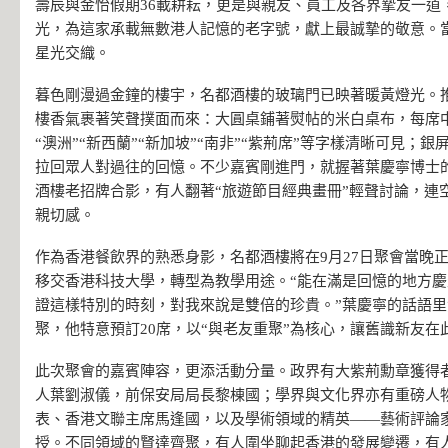
壽辰與金怡假期36載耕耘，更是與親友、員工及各界摯友一道
光，為這家承載無數港人記憶的老字號，獻上最誠摯的敬意。
星光交織。
暮色剛漫過金鐘的樓宇，名都酒樓的玻璃門已映著暖黃燈光。
樓香氣裹著笑聲撲面而來：大圓桌鋪著熨帖的米白桌布，每席中
“澳洲”“新西蘭”“新加坡”“南非”“紫荊席”等字樣清晰可見；
拉回眾人對過往的回憶。不少嘉賓剛進門，就握著葉慶寧博士
酒樓老招牌合影，有人翻著“旅遊節目經典畫冊”輕聲討論，連空
親切感。
作為香港餐飲界的熟悉身影，名都酒樓將在9月27日聚會當晚
移交香港科技大學，轉型為教學用途。“能在滿是回憶的地方
證這樣特別的時刻，對我來說是雙倍的珍貴。”葉慶寧的話語
聚，他特意預訂20席，以“與老友重聚”為核心，讓舊識新友在
此次聚會的嘉賓陣容，更添活動分量。政界有大紫荊勳章獲得
人葉劉淑儀，前保安局局長黎棟國；學界與文化界亦有重磅人
表、香港文聯主席馬逢國，以及學術領域的精英——藝術評論
授。不同領域的賢達齊聚，有人圍坐聊起香港的發展變遷，有