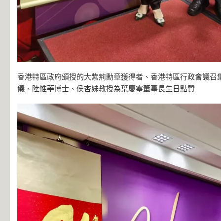
香港特區政府頒授的大紫荊勳章獲得者、香港特區行政會議召
儀、陸惟華博士、侯杏妹教授為葉慶寧董事長生日點贊