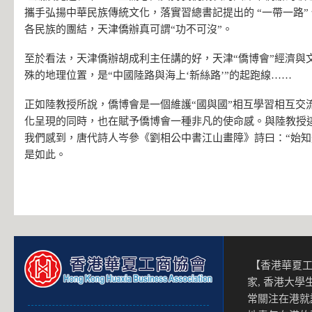
攜手弘揚中華民族傳統文化，落實習總書記提出的 “一帶一路”
各民族的團結，天津僑辦真可謂“功不可沒”。
至於看法，天津僑辦胡成利主任講的好，天津“僑博會”經濟與
殊的地理位置，是“中國陸路與海上‘新絲路’”的起跑線……
正如陸教授所說，僑博會是一個維護“國與國”相互學習相互交
化呈現的同時，也在賦予僑博會一種非凡的使命感。與陸教授
我們感到，唐代詩人岑參《劉相公中書江山畫障》詩曰：“始知
是如此。
【香港華夏工
家, 香港大
常關注在港就