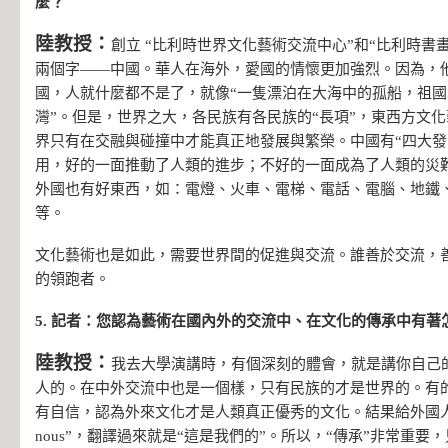
麼？
陸教授：
創立 “比利時世界文化藝術交流中心”和“比利時書
兩個字——中國。華人在海外，愛國的情懷更加強烈。因為，
國，人就什麼都不是了，就像“一隻漂泊在大海中的孤船，祖
灣”。但是，世界之大，各民族有各民族的“長項”，東西方文
界只有在交融與碰撞中才能真正地發展與繁榮。中國有“四大發
用，好的一面推動了人類的進步；不好的一面成為了人類的災難
外國也有好東西，如：電燈、火車、電梯、電話、電腦、地鐵
等。
文化藝術也是如此，需要世界間的促進與交流。誰善於交流，
的領跑者。
5. 記者：您認為藝術在國內外的交流中、在文化的傳承中有著
陸教授：
我去大學演講時，有個深刻的體會，就是講你自己
人的。在中外交流中也是一個樣，只有民族的才是世界的。有
有自信，認為外來文化才是人類真正優秀的文化。結果給外國人看笑
nous”，翻譯過來就是“這是我們的”。所以，“傳承”非常重