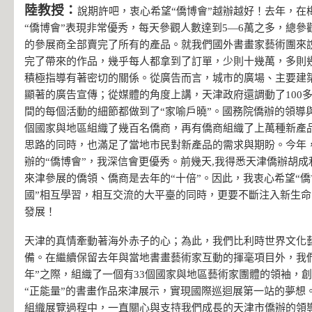
陸教授：
說期許吧，衷心希望“僑博會”越辦越好！去年，在
“僑博會”表現非常優秀，每天參觀人數達到5—6萬之多，總參觀
的參展商全部賣完了所有的產品。就我們國外書畫家藝術團來
完了帶來的作品，幾乎每人都拿到了訂單，少則十幾萬，多則
積極指導有著密切的關係。從廣告而言，城市的廣場、主要建
顯著的廣告宣傳；從媒體的角度上講，天津政府還調動了100
間的每個活動的細節都做到了“家喻戶曉”。國務院僑辦的領導
個國家與地區組織了幾百名僑商，再有僑商組織了上萬種新產
思路的同時，也滿足了當地市民對新產品的需求與期盼。今年
辦的“僑博會”，我深信會更優秀。前幾天,我得悉天津僑辦胡
來津參展的僑領、僑商是去年的“十倍”。因此，我衷心希望“僑
國”相互學習，相互交流的大平臺的同時，更要不斷注入新生
發展！
天津的真情牽動著海外赤子的心；為此，我們比利時世界文化
備。在繼續保留去年與當地書畫藝術家互動的揮毫項目外，我
年”之際，組織了一個有33個國家與地區藝術家團體的領袖，創
“正能量”的書畫作品來津展示，實現國際巡迴展第一站的夢想
組織展覽過程中，一直關心與支持我們成長的天津市僑辦的領