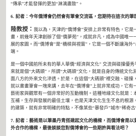
“傳承”才能發揮的更加“淋漓盡致”。
6. 記者：今年僑博會仍然會有筆會交流區，您期待在這次的
陸教授：
我以為，天津的“僑博會”安排上非常有特色，它是
畫，前幾年天津創辦了個“僑夢苑”，成就非凡，成為中國唯一
展的家園。而“僑博會”是“橋樑與視窗”，它是一個不斷讓海外
端。
是一個中國前所未有的華人華僑“經濟與文化” 交流與碰撞優
來就是個“大碼頭”，所謂“大碼頭”文化，就是自身的傳統文化
面八方的外來文化滲透。於是，在這個“大碼頭”裡交融、碰撞
就以書畫筆會一塊來講，去年在“僑博會”上就非常成功，它有
藝術家與觀眾有一個非常好的互動機制。這種地緣文化就是：
互補，生存與發展的最佳土壤，也是天津文化生生不息的根源
的建築，就有非常明確的特點，不像某些“暴發戶”城市“稀奇古
7. 記者：藝術是以筆墨丹青搭建起文化的橋樑，而僑博會是
外合作的橋樑，最後談談您對僑博會的一些期許與看法吧？