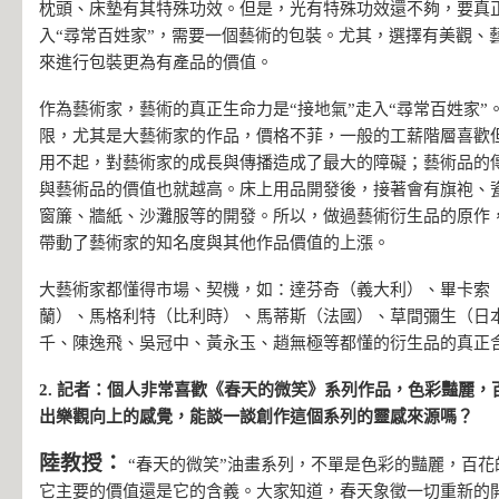
枕頭、床墊有其特殊功效。但是，光有特殊功效還不夠，要真正
入“尋常百姓家”，需要一個藝術的包裝。尤其，選擇有美觀、
來進行包裝更為有產品的價值。
作為藝術家，藝術的真正生命力是“接地氣”走入“尋常百姓家”
限，尤其是大藝術家的作品，價格不菲，一般的工薪階層喜歡
用不起，對藝術家的成長與傳播造成了最大的障礙；藝術品的
與藝術品的價值也就越高。床上用品開發後，接著會有旗袍、
窗簾、牆紙、沙灘服等的開發。所以，做過藝術衍生品的原作
帶動了藝術家的知名度與其他作品價值的上漲。
大藝術家都懂得市場、契機，如：達芬奇（義大利）、畢卡索
蘭）、馬格利特（比利時）、馬蒂斯（法國）、草間彌生（日
千、陳逸飛、吳冠中、黃永玉、趙無極等都懂的衍生品的真正
2. 記者：個人非常喜歡《春天的微笑》系列作品，色彩豔麗
出樂觀向上的感覺，能談一談創作這個系列的靈感來源嗎？
陸教授：
“春天的微笑”油畫系列，不單是色彩的豔麗，百
它主要的價值還是它的含義。大家知道，春天象徵一切重新的開