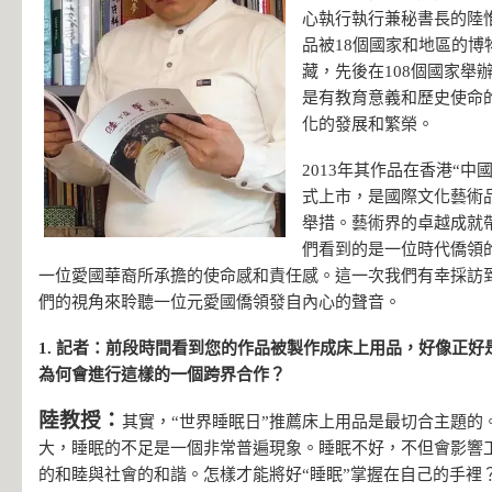
心執行執行兼秘書長的陸惟
品被18個國家和地區的博
藏，先後在108個國家舉
是有教育意義和歷史使命
化的發展和繁榮。
2013年其作品在香港“中
式上市，是國際文化藝術
舉措。藝術界的卓越成就
們看到的是一位時代僑領
一位愛國華裔所承擔的使命感和責任感。這一次我們有幸採訪
們的視角來聆聽一位元愛國僑領發自內心的聲音。
1. 記者：前段時間看到您的作品被製作成床上用品，好像正好
為何會進行這樣的一個跨界合作？
陸教授：
其實，“世界睡眠日”推薦床上用品是最切合主題的
大，睡眠的不足是一個非常普遍現象。睡眠不好，不但會影響
的和睦與社會的和諧。怎樣才能將好“睡眠”掌握在自己的手裡？