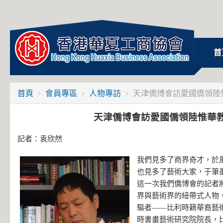
首
首頁
會員專區
人物專訪
天津僑博會訪愛國僑領陸
天津僑博會訪愛國僑領陸惟華
記者：袁欣然
我們見多了商界奇才，於
也見多了藝術大家，于筆
這一次我們僑博會的記者
界與藝術界的紐帶式人物
驅者——比利時籍華裔藝
時書畫藝術研究院院長，