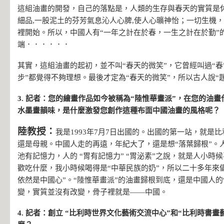
這組油畫的開發，自己的落點是，人類的生存與春天的實質是
細品,一股泥土的芬芳氣息沁人心脾,使人心曠神怡；一切生機，
裡開始。所以，中國人有“一年之計在於春，一生之計在於勤”
端．．．．．．
其實，這組油畫的起初，並不叫“春天的微笑”，它曾經叫過“春”“ 
步”都覺得不夠理想。最後才定為“春天的微笑”，所以古人說“
3. 記者：您的繪畫作品如今被稱為“陸惟華畫派”，在您的油
水墨畫韻味，是什麼激發您創作這種布面中國油畫的風格呢？
陸教授：
我是1993年7月7日出國的。出國的第一站，就是
還是母親。中國人走的再遠，年紀大了，還是想“落葉歸根”。
池有記憶力，人的 “胃有記憶力” “胃泌素”之說，就是人小時
歡吃什麼，我小時候喝得是“中華民族的奶”，所以二十多年來
依然是中國心”。“陸惟華畫派”的油畫歸根到底，還是中國人的
變，實質並沒有改變，骨子裡就是——中國。
4. 記者：創立 “比利時世界文化藝術交流中心”和“比利時書